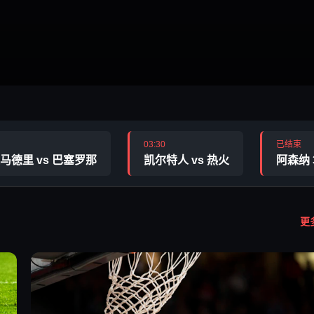
03:30
已结束
马德里 vs 巴塞罗那
凯尔特人 vs 热火
阿森纳 3
更