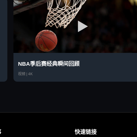
▶
NBA季后赛经典瞬间回顾
视频 | 4K
事
快速链接