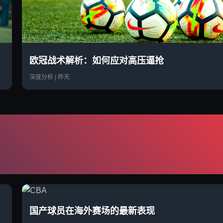
欧冠战术解析：如何应对高压逼抢
深度分析 | 昨天
国产球员在海外赛场的最新表现