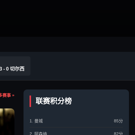
 - 0 切尔西
多赛事 »
联赛积分榜
1. 曼城
85分
2. 阿森纳
82分