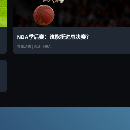
NBA季后赛：谁能挺进总决赛？
赛事动态 | 篮球 | NBA