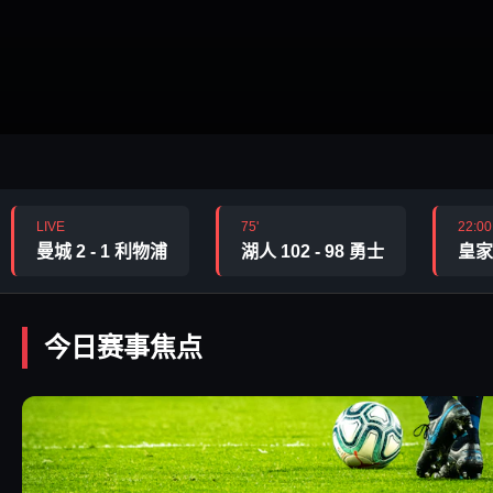
LIVE
75'
22:00
曼城 2 - 1 利物浦
湖人 102 - 98 勇士
皇家
今日赛事焦点