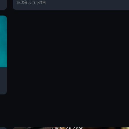
篮球资讯 | 3小时前