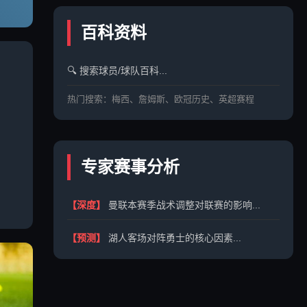
百科资料
🔍 搜索球员/球队百科...
热门搜索：梅西、詹姆斯、欧冠历史、英超赛程
专家赛事分析
【深度】
曼联本赛季战术调整对联赛的影响...
【预测】
湖人客场对阵勇士的核心因素...